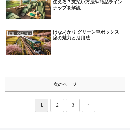
使える？支払い方法や商品ライン
ナップを解説
はなあかり グリーン車ボックス
交通・移動ガイド
席の魅力と活用法
次のページ
次
1
2
3
へ