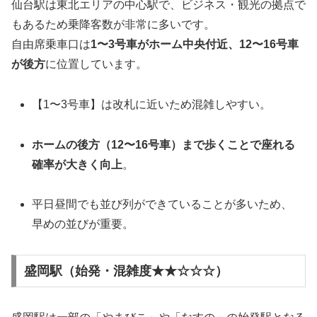
仙台駅は東北エリアの中心駅で、ビジネス・観光の拠点で
もあるため乗降客数が非常に多いです。
自由席乗車口は
1〜3号車がホーム中央付近、12〜16号車
が後方
に位置しています。
【1〜3号車】は改札に近いため混雑しやすい。
ホームの後方（12〜16号車）まで歩くことで座れる
確率が大きく向上
。
平日昼間でも並び列ができていることが多いため、
早めの並びが重要。
盛岡駅（始発・混雑度★★☆☆☆）