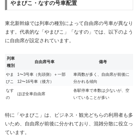
やまびこ・なすの号車配置
東北新幹線では列車の種別によって自由席の号車が異なり
ます。代表的な「やまびこ」「なすの」では、以下のよう
に自由席が設定されています。
列車
自由席号車
備考
種別
やま
1〜3号車（先頭側）＋一部
車両数が多く、自由席が前後に
びこ
12〜16号車（後方）
分かれる傾向
なす
各駅停車で本数は少ないが、空
ほぼ全車自由席
の
いていることが多い
特に「やまびこ」は、ビジネス・観光どちらの利用者も多
いため、自由席が前後に分かれており、混雑分散に役立っ
ています。