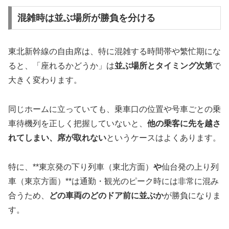
混雑時は並ぶ場所が勝負を分ける
東北新幹線の自由席は、特に混雑する時間帯や繁忙期にな
ると、「座れるかどうか」は
並ぶ場所とタイミング次第
で
大きく変わります。
同じホームに立っていても、乗車口の位置や号車ごとの乗
車待機列を正しく把握していないと、
他の乗客に先を越さ
れてしまい、席が取れない
というケースはよくあります。
特に、**東京発の下り列車（東北方面）
や
仙台発の上り列
車（東京方面）**は通勤・観光のピーク時には非常に混み
合うため、
どの車両のどのドア前に並ぶか
が勝負になりま
す。