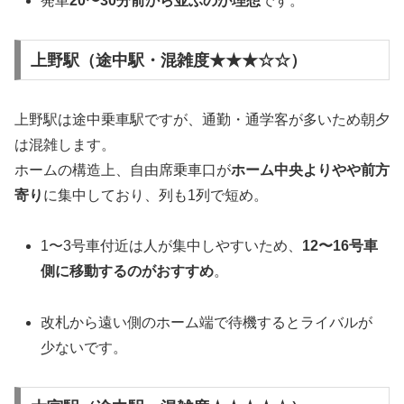
発車
20〜30分前から並ぶのが理想
です。
上野駅（途中駅・混雑度★★★☆☆）
上野駅は途中乗車駅ですが、通勤・通学客が多いため朝夕
は混雑します。
ホームの構造上、自由席乗車口が
ホーム中央よりやや前方
寄り
に集中しており、列も1列で短め。
1〜3号車付近は人が集中しやすいため、
12〜16号車
側に移動するのがおすすめ
。
改札から遠い側のホーム端で待機するとライバルが
少ないです。