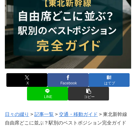
X
Facebook
はてブ
LINE
コピー
日々の綴り
>
記事一覧
>
交通・移動ガイド
>
東北新幹線
自由席どこに並ぶ？駅別のベストポジション完全ガイド