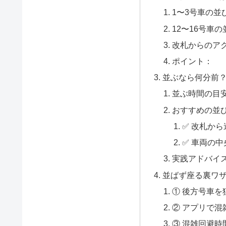
1〜3号車の並
12〜16号車
改札からのア
ポイント：
並ぶなら何分前
並ぶ時間の目安
おすすめの並
✅ 改札か
✅ 車両の
実践アドバイ
並ばず座る裏ワザ
① 後方号車を
② アプリで混
③ 混雑回避時