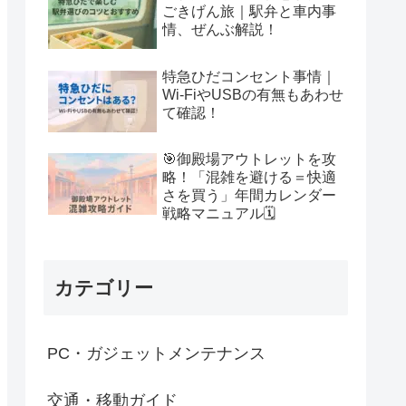
ごきげん旅｜駅弁と車内事
情、ぜんぶ解説！
特急ひだコンセント事情｜
Wi-FiやUSBの有無もあわせ
て確認！
🎯御殿場アウトレットを攻
略！「混雑を避ける＝快適
さを買う」年間カレンダー
戦略マニュアル🗓
カテゴリー
PC・ガジェットメンテナンス
交通・移動ガイド