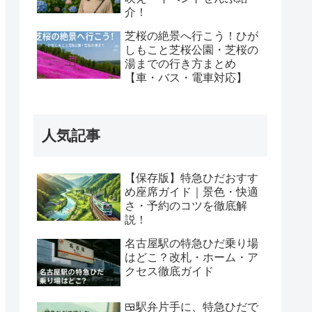
介！
芝桜の絶景へ行こう！ひが
しもこと芝桜公園・芝桜の
湯までの行き方まとめ
【車・バス・電車対応】
人気記事
【保存版】特急ひだおすす
め座席ガイド｜景色・快適
さ・予約のコツを徹底解
説！
名古屋駅の特急ひだ乗り場
はどこ？改札・ホーム・ア
クセス徹底ガイド
🍱駅弁片手に、特急ひだで