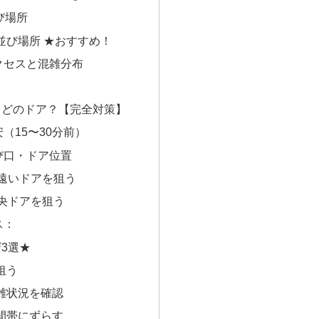
び場所
の並び場所 ★おすすめ！
クセスと混雑分布
？どのドア？【完全対策】
（15〜30分前）
び口・ドア位置
ら遠いドアを狙う
中央ドアを狙う
ス：
3選★
狙う
雑状況を確認
間帯にずらす