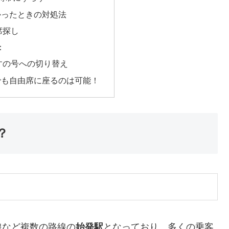
かったときの対処法
席探し
：
すの号への切り替え
でも自由席に座るのは可能！
？
線など複数の路線の
始発駅
となっており、多くの乗客