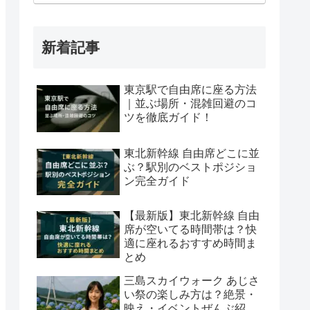
新着記事
東京駅で自由席に座る方法
｜並ぶ場所・混雑回避のコ
ツを徹底ガイド！
東北新幹線 自由席どこに並
ぶ？駅別のベストポジショ
ン完全ガイド
【最新版】東北新幹線 自由
席が空いてる時間帯は？快
適に座れるおすすめ時間ま
とめ
三島スカイウォーク あじさ
い祭の楽しみ方は？絶景・
映え・イベントぜんぶ紹