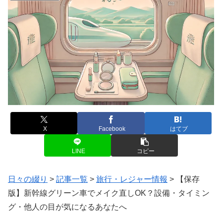
X
Facebook
はてブ
LINE
コピー
日々の綴り
>
記事一覧
>
旅行・レジャー情報
>
【保存
版】新幹線グリーン車でメイク直しOK？設備・タイミン
グ・他人の目が気になるあなたへ