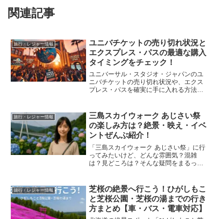
関連記事
ユニバチケットの売り切れ状況と
旅行・レジャー情報
エクスプレス・パスの最適な購入
タイミングをチェック！
ユニバーサル・スタジオ・ジャパンのユ
ニバチケットの売り切れ状況や、エクス
プレス・パスを確実に手に入れる方法を
徹底解説！販売開始時期や購入方法、売
り切れ時の対策、代替手段を詳しく紹
介。混雑日でもスムーズにUSJを楽しむ
三島スカイウォーク あじさい祭
旅行・レジャー情報
ためのポイントを押さえて、最高のパー
の楽しみ方は？絶景・映え・イベ
ク体験を実現しよう！
ントぜんぶ紹介！
「三島スカイウォーク あじさい祭」に行
ってみたいけど、どんな雰囲気？混雑
は？見どころは？そんな疑問をまるっと
解決できる、完全ガイドをお届けしま
す！この記事では、約13,000株のあじさ
いが咲き誇る絶景スポット「三島スカイ
芝桜の絶景へ行こう！ひがしもこ
旅行・レジャー情報
ウォーク」で開催され...
と芝桜公園・芝桜の湯までの行き
方まとめ【車・バス・電車対応】