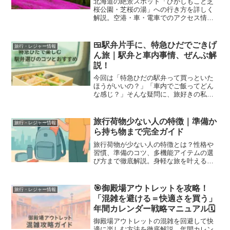
北海道の絶景スポット「ひがしもこと芝
桜公園・芝桜の湯」への行き方を詳しく
解説。空港・車・電車でのアクセス情報
と旅のコツも紹介！
🍱駅弁片手に、特急ひだでごきげ
旅行・レジャー情報
ん旅｜駅弁と車内事情、ぜんぶ解
説！
今回は「特急ひだの駅弁って買っといた
ほうがいいの？」「車内でご飯ってどん
な感じ？」そんな疑問に、旅好きの私な
りにとことん答えていこうと思います。
特急ひだに乗る前にこの記事を読むこと
で、✅ 駅弁、どこで買って何を選ぶべき
旅行荷物少ない人の特徴｜準備か
旅行・レジャー情報
か✅ 車内での快適な過...
ら持ち物まで完全ガイド
旅行荷物が少ない人の特徴とは？性格や
習慣、準備のコツ、多機能アイテムの選
び方まで徹底解説。身軽な旅を叶えるヒ
ントが満載！あなたも今日から“荷物少な
め派”に。
🎯御殿場アウトレットを攻略！
旅行・レジャー情報
「混雑を避ける＝快適さを買う」
年間カレンダー戦略マニュアル🗓
御殿場アウトレットの混雑を回避して快
適に楽しむ方法を徹底解説。年間カレン