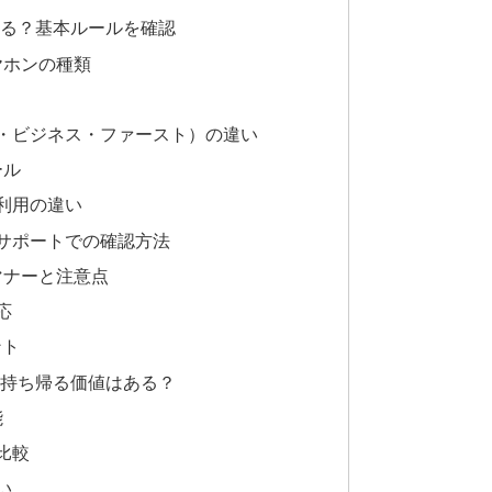
きる？基本ルールを確認
ヤホンの種類
・ビジネス・ファースト）の違い
ール
利用の違い
サポートでの確認方法
マナーと注意点
応
ント
｜持ち帰る価値はある？
能
比較
い