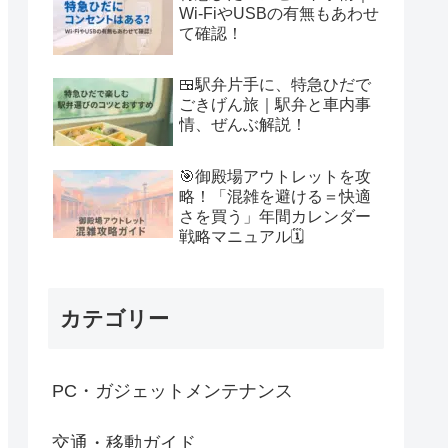
Wi-FiやUSBの有無もあわせ
て確認！
🍱駅弁片手に、特急ひだで
ごきげん旅｜駅弁と車内事
情、ぜんぶ解説！
🎯御殿場アウトレットを攻
略！「混雑を避ける＝快適
さを買う」年間カレンダー
戦略マニュアル🗓
カテゴリー
PC・ガジェットメンテナンス
交通・移動ガイド