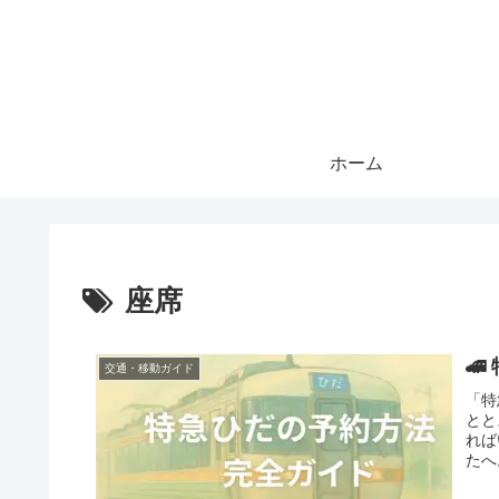
ホーム
座席

交通・移動ガイド
「特
とと
れば
たへ