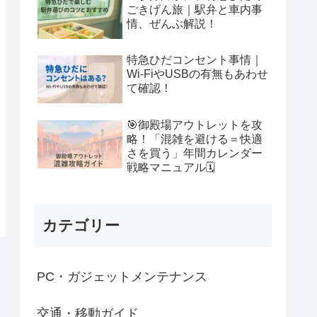
ごきげん旅｜駅弁と車内事
情、ぜんぶ解説！
特急ひだコンセント事情｜
Wi-FiやUSBの有無もあわせ
て確認！
🎯御殿場アウトレットを攻
略！「混雑を避ける＝快適
さを買う」年間カレンダー
戦略マニュアル🗓
カテゴリー
PC・ガジェットメンテナンス
交通・移動ガイド