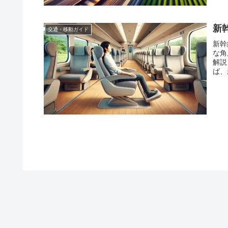
新
交通・移動ガイド
新幹
な角
解説
ば、