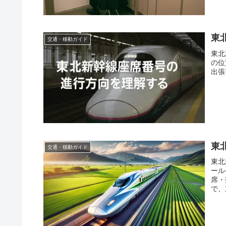
東
交通・移動ガイド
東北
の位
出張
東
交通・移動ガイド
東北
ール
席・
で、