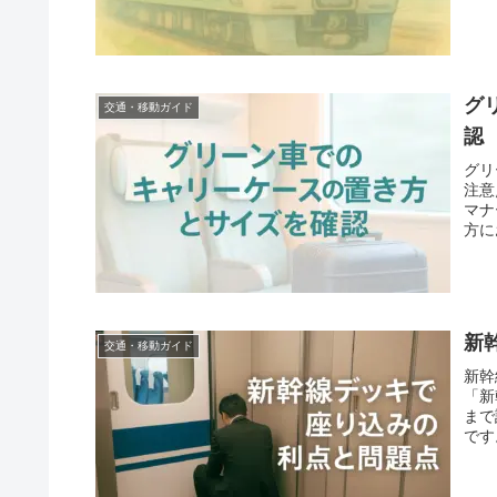
グ
交通・移動ガイド
認
グリ
注意
マナ
方に
新
交通・移動ガイド
新幹
「新
まで
です