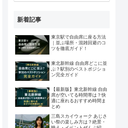
新着記事
東京駅で自由席に座る方法
｜並ぶ場所・混雑回避のコ
ツを徹底ガイド！
東北新幹線 自由席どこに並
ぶ？駅別のベストポジショ
ン完全ガイド
【最新版】東北新幹線 自由
席が空いてる時間帯は？快
適に座れるおすすめ時間ま
とめ
三島スカイウォーク あじさ
い祭の楽しみ方は？絶景・
映え・イベントぜんぶ紹