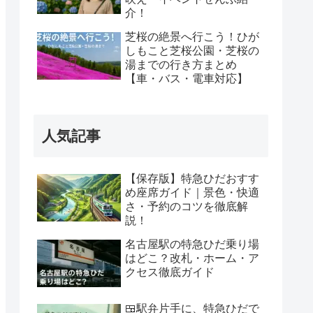
介！
芝桜の絶景へ行こう！ひが
しもこと芝桜公園・芝桜の
湯までの行き方まとめ
【車・バス・電車対応】
人気記事
【保存版】特急ひだおすす
め座席ガイド｜景色・快適
さ・予約のコツを徹底解
説！
名古屋駅の特急ひだ乗り場
はどこ？改札・ホーム・ア
クセス徹底ガイド
🍱駅弁片手に、特急ひだで