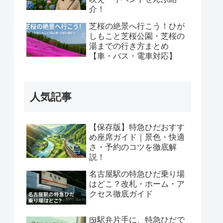
介！
芝桜の絶景へ行こう！ひが
しもこと芝桜公園・芝桜の
湯までの行き方まとめ
【車・バス・電車対応】
人気記事
【保存版】特急ひだおすす
め座席ガイド｜景色・快適
さ・予約のコツを徹底解
説！
名古屋駅の特急ひだ乗り場
はどこ？改札・ホーム・ア
クセス徹底ガイド
🍱駅弁片手に、特急ひだで