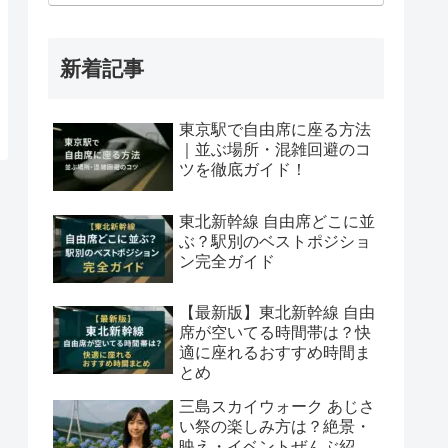
新着記事
東京駅で自由席に座る方法
｜並ぶ場所・混雑回避のコ
ツを徹底ガイド！
東北新幹線 自由席どこに並
ぶ？駅別のベストポジショ
ン完全ガイド
【最新版】東北新幹線 自由
席が空いてる時間帯は？快
適に座れるおすすめ時間ま
とめ
三島スカイウォーク あじさ
い祭の楽しみ方は？絶景・
映え・イベントぜんぶ紹