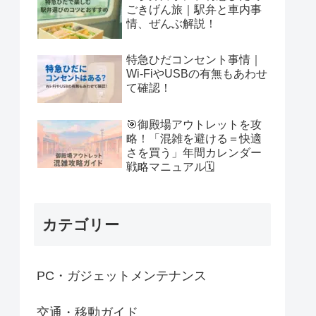
ごきげん旅｜駅弁と車内事
情、ぜんぶ解説！
特急ひだコンセント事情｜
Wi-FiやUSBの有無もあわせ
て確認！
🎯御殿場アウトレットを攻
略！「混雑を避ける＝快適
さを買う」年間カレンダー
戦略マニュアル🗓
カテゴリー
PC・ガジェットメンテナンス
交通・移動ガイド