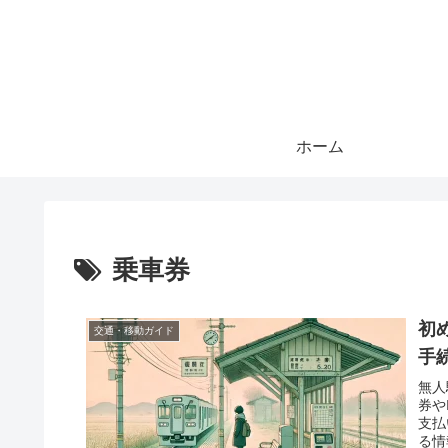
ホーム
乗車券
初
交通・移動ガイド
手
無人
券や
支払
る情