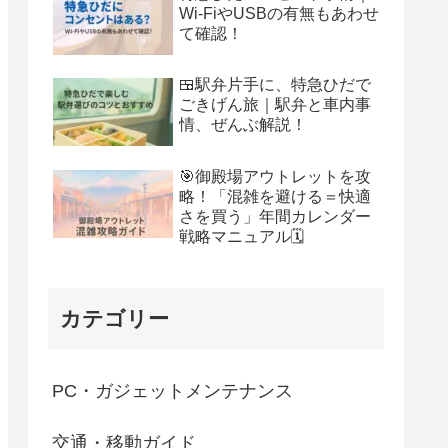
Wi-FiやUSBの有無もあわせ
て確認！
🍱駅弁片手に、特急ひだで
ごきげん旅｜駅弁と車内事
情、ぜんぶ解説！
🎯御殿場アウトレットを攻
略！「混雑を避ける＝快適
さを買う」年間カレンダー
戦略マニュアル🗓
カテゴリー
PC・ガジェットメンテナンス
交通・移動ガイド