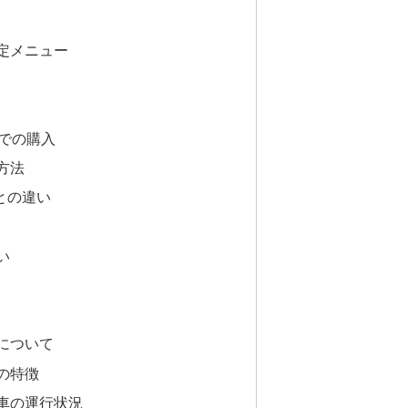
定メニュー
caでの購入
方法
との違い
い
について
の特徴
車の運行状況