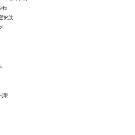
み物
選択肢
グ
夫
制限