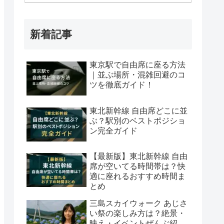
新着記事
東京駅で自由席に座る方法
｜並ぶ場所・混雑回避のコ
ツを徹底ガイド！
東北新幹線 自由席どこに並
ぶ？駅別のベストポジショ
ン完全ガイド
【最新版】東北新幹線 自由
席が空いてる時間帯は？快
適に座れるおすすめ時間ま
とめ
三島スカイウォーク あじさ
い祭の楽しみ方は？絶景・
映え・イベントぜんぶ紹