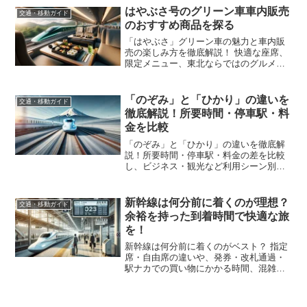
めのポイントを押さえ、より充実した鉄
はやぶさ号のグリーン車車内販売
交通・移動ガイド
道の旅を楽しみましょう！
のおすすめ商品を探る
「はやぶさ」グリーン車の魅力と車内販
売の楽しみ方を徹底解説！ 快適な座席、
限定メニュー、東北ならではのグルメな
ど、旅を充実させるポイントをご紹介。
車内販売の人気商品や購入のコツ、グリ
ーン車のサービスを詳しく解説します。
「のぞみ」と「ひかり」の違いを
交通・移動ガイド
快適な移動を楽しみたい方は必見！
徹底解説！所要時間・停車駅・料
金を比較
「のぞみ」と「ひかり」の違いを徹底解
説！所要時間・停車駅・料金の差を比較
し、ビジネス・観光など利用シーン別の
選び方を紹介。運行本数や混雑状況、学
割・EX予約での割引情報も解説。最適な
新幹線を選びたい方は必見！
新幹線は何分前に着くのが理想？
交通・移動ガイド
余裕を持った到着時間で快適な旅
を！
新幹線は何分前に着くのがベスト？ 指定
席・自由席の違いや、発券・改札通過・
駅ナカでの買い物にかかる時間、混雑時
の到着目安を詳しく解説！遅延や乗り遅
れを防ぐポイントも紹介。余裕を持った
到着で快適な旅を楽しもう！