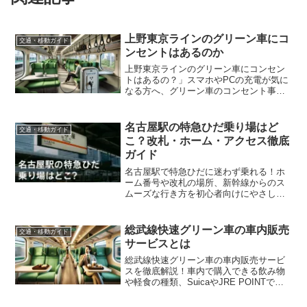
上野東京ラインのグリーン車にコ
交通・移動ガイド
ンセントはあるのか
上野東京ラインのグリーン車にコンセン
トはあるの？」スマホやPCの充電が気に
なる方へ、グリーン車のコンセント事情
や設置状況を詳しく解説！ほかの路線と
の比較や今後の改善予定も紹介。快適な
移動のための情報をチェック！
名古屋駅の特急ひだ乗り場はど
交通・移動ガイド
こ？改札・ホーム・アクセス徹底
ガイド
名古屋駅で特急ひだに迷わず乗れる！ホ
ーム番号や改札の場所、新幹線からのス
ムーズな行き方を初心者向けにやさしく
解説！
総武線快速グリーン車の車内販売
交通・移動ガイド
サービスとは
総武線快速グリーン車の車内販売サービ
スを徹底解説！車内で購入できる飲み物
や軽食の種類、SuicaやJRE POINTでの
支払い方法、Wi-Fiやコンセントの設備ま
で詳しく紹介。快適な移動を実現するた