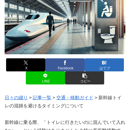
X
Facebook
はてブ
LINE
コピー
日々の綴り
>
記事一覧
>
交通・移動ガイド
>
新幹線トイ
レの混雑を避けるタイミングについて
新幹線に乗る際、「トイレに行きたいのに混んでいて入れ